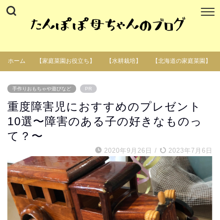
ホーム
【家庭菜園お役立ち】
【水耕栽培】
【北海道の家庭菜園】
手作りおもちゃや遊びなど
PR
重度障害児におすすめのプレゼント
10選〜障害のある子の好きなものっ
て？〜
2020年9月26日
/
2023年7月6日