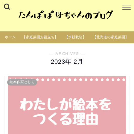
ホーム
【家庭菜園お役立ち】
【水耕栽培】
【北海道の家庭菜園】
― ARCHIVES ―
2023年 2月
絵本作家として