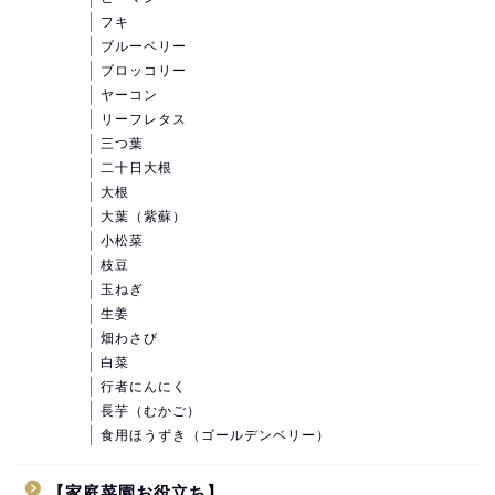
フキ
ブルーベリー
ブロッコリー
ヤーコン
リーフレタス
三つ葉
二十日大根
大根
大葉（紫蘇）
小松菜
枝豆
玉ねぎ
生姜
畑わさび
白菜
行者にんにく
長芋（むかご）
食用ほうずき（ゴールデンベリー）
【家庭菜園お役立ち】