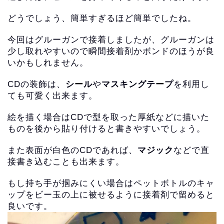
どうでしょう、簡単すぎるほど簡単でしたね。
今回はグルーガンで接着しましたが、グルーガンは
少し取れやすいので瞬間接着剤かボンドのほうが良
いかもしれません。
CDの装飾は、
シール
や
マスキングテープ
を利用し
ても可愛く出来ます。
絵を描く場合はCDで型を取った厚紙などに描いた
ものを後から貼
り付けると書きやすいでしょう。
また表面が白色のCDであれば、
マジック
などで直
接書き込むことも出来ます。
もし持ち手が掴みにくい場合はペットボトルのキャ
ップをビー玉の
上に被せるように接着剤で留めると
良いです。