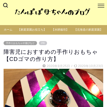
ホーム
【家庭菜園お役立ち】
【水耕栽培】
【北海道の家庭菜園】
手作りおもちゃや遊びなど
PR
障害児におすすめの手作りおもちゃ
【CDゴマの作り方】
2020年9月25日
/
2020年10月23日