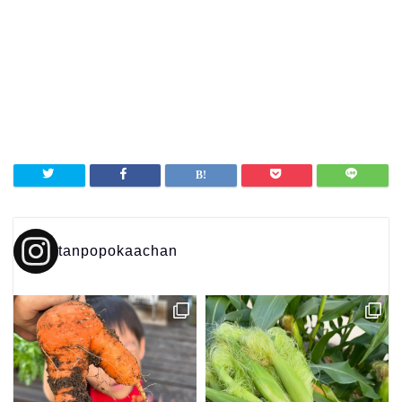
tanpopokaachan