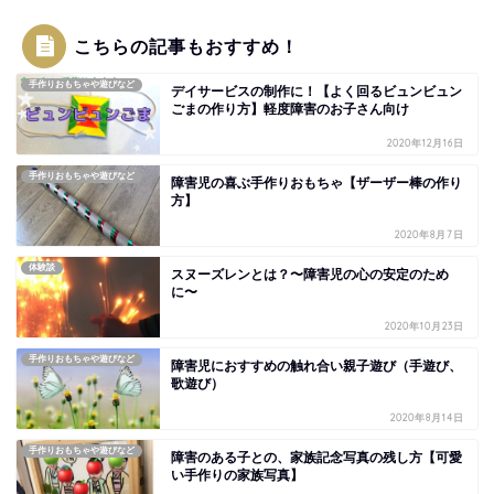
こちらの記事もおすすめ！
手作りおもちゃや遊びなど
デイサービスの制作に！【よく回るビュンビュン
ごまの作り方】軽度障害のお子さん向け
2020年12月16日
手作りおもちゃや遊びなど
障害児の喜ぶ手作りおもちゃ【ザーザー棒の作り
方】
2020年8月7日
体験談
スヌーズレンとは？〜障害児の心の安定のため
に〜
2020年10月23日
手作りおもちゃや遊びなど
障害児におすすめの触れ合い親子遊び（手遊び、
歌遊び）
2020年8月14日
手作りおもちゃや遊びなど
障害のある子との、家族記念写真の残し方【可愛
い手作りの家族写真】