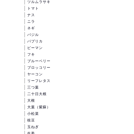
ツルムラサキ
トマト
ナス
ニラ
ネギ
バジル
パプリカ
ピーマン
フキ
ブルーベリー
ブロッコリー
ヤーコン
リーフレタス
三つ葉
二十日大根
大根
大葉（紫蘇）
小松菜
枝豆
玉ねぎ
生姜