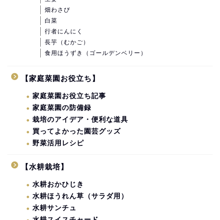
畑わさび
白菜
行者にんにく
長芋（むかご）
食用ほうずき（ゴールデンベリー）
【家庭菜園お役立ち】
家庭菜園お役立ち記事
家庭菜園の防備録
栽培のアイデア・便利な道具
買ってよかった園芸グッズ
野菜活用レシピ
【水耕栽培】
水耕おかひじき
水耕ほうれん草（サラダ用）
水耕サンチュ
水耕スイスチャード