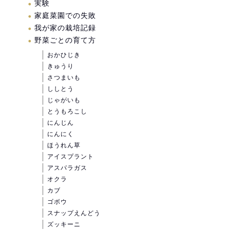
実験
家庭菜園での失敗
我が家の栽培記録
野菜ごとの育て方
おかひじき
きゅうり
さつまいも
ししとう
じゃがいも
とうもろこし
にんじん
にんにく
ほうれん草
アイスプラント
アスパラガス
オクラ
カブ
ゴボウ
スナップえんどう
ズッキーニ