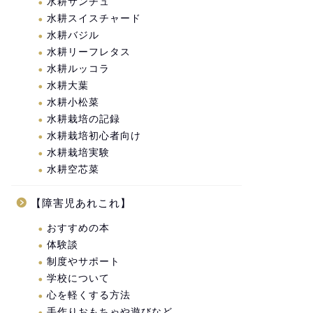
水耕サンチュ
水耕スイスチャード
水耕バジル
水耕リーフレタス
水耕ルッコラ
水耕大葉
水耕小松菜
水耕栽培の記録
水耕栽培初心者向け
水耕栽培実験
水耕空芯菜
【障害児あれこれ】
おすすめの本
体験談
制度やサポート
学校について
心を軽くする方法
手作りおもちゃや遊びなど