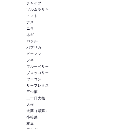
チャイブ
ツルムラサキ
トマト
ナス
ニラ
ネギ
バジル
パプリカ
ピーマン
フキ
ブルーベリー
ブロッコリー
ヤーコン
リーフレタス
三つ葉
二十日大根
大根
大葉（紫蘇）
小松菜
枝豆