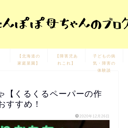
栽
【北海道の
【障害児あ
子どもの病
家庭菜園】
れこれ】
気・障害の
体験談
ゃ【くるくるペーパーの作
おすすめ！
2020年12月26日