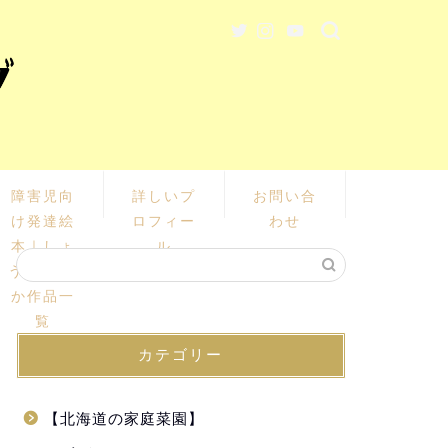
障害児向
詳しいプ
お問い合
け発達絵
ロフィー
わせ
本｜しょ
ル
うじ あい
か作品一
覧
カテゴリー
【北海道の家庭菜園】