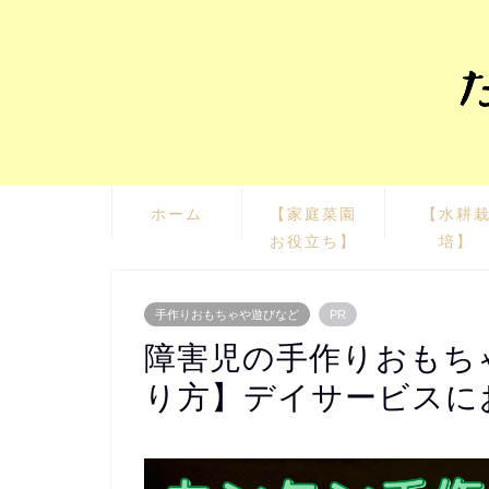
ホーム
【家庭菜園
【水耕
お役立ち】
培】
手作りおもちゃや遊びなど
PR
障害児の手作りおもち
り方】デイサービスに