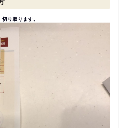
方
）切り取ります。