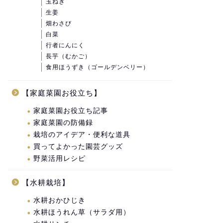
玉ねぎ
生姜
畑わさび
白菜
行者にんにく
長芋（むかご）
食用ほうずき（ゴールデンベリー）
【家庭菜園お役立ち】
家庭菜園お役立ち記事
家庭菜園の防備録
栽培のアイデア・便利な道具
買ってよかった園芸グッズ
野菜活用レシピ
【水耕栽培】
水耕おかひじき
水耕ほうれん草（サラダ用）