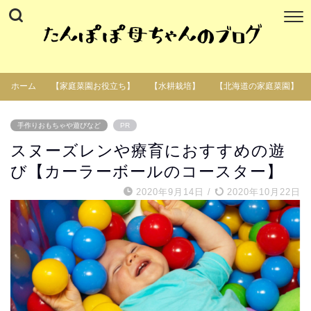
ホーム
【家庭菜園お役立ち】
【水耕栽培】
【北海道の家庭菜園】
手作りおもちゃや遊びなど
PR
スヌーズレンや療育におすすめの遊
び【カーラーボールのコースター】
2020年9月14日
/
2020年10月22日