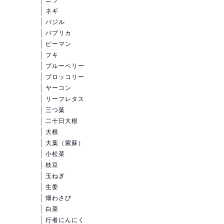
ニラ
ネギ
バジル
パプリカ
ピーマン
フキ
ブルーベリー
ブロッコリー
ヤーコン
リーフレタス
三つ葉
二十日大根
大根
大葉（紫蘇）
小松菜
枝豆
玉ねぎ
生姜
畑わさび
白菜
行者にんにく