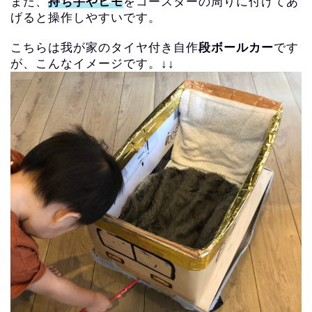
また、
持ち手やヒモ
をコースターの周りに付けてあ
げると操作しやすいで
す。
こちらは我が家のタイヤ付き自作
段ボールカー
です
が、
こんなイメージです。↓↓