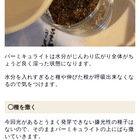
バーミキュライトは水分がじんわり広がり全体がち
ょうど良く湿っ
た状態になります。
水分を入れすぎると種や伸びた根が呼吸出来なくな
るので気をつけ
ます。
◯種を撒く
今回光があるとうまく発芽できない嫌光性の種子は
ないので、
そのままバーミキュライトの上にばら撒
いていきます。