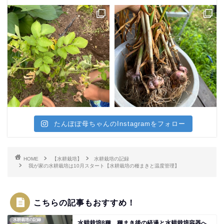
たんぽぽ母ちゃんのInstagramをフォロー
HOME
【水耕栽培】
水耕栽培の記録
我が家の水耕栽培は10月スタート【水耕栽培の種まきと温度管理】
こちらの記事もおすすめ！
水耕栽培の記録
水耕栽培8種、種まき後の経過と水耕栽培容器へ