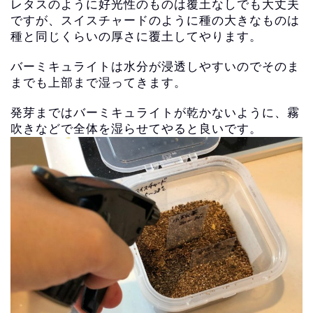
レタスのように好光性のものは覆土なしでも大丈夫
ですが、
スイスチャードのように種の大きなものは
種と同じくらいの厚さに
覆土してやります。
バーミキュライトは水分が浸透しやすいのでそのま
までも上部まで
湿ってきます。
発芽まではバーミキュライトが乾かないように、
霧
吹きなどで全体を湿らせてやると良いです。