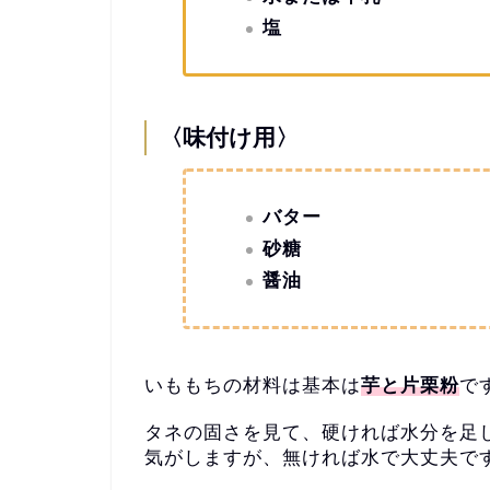
塩
〈味付け用〉
バター
砂糖
醤油
いももちの材料は基本は
芋と片栗粉
で
タネの固さを見て、硬ければ水分を足
気がしますが、
無ければ水で大丈夫で