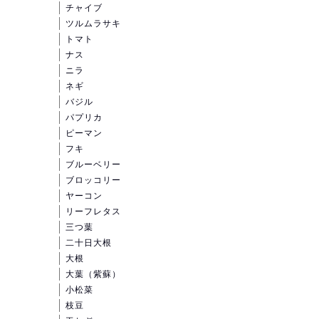
チャイブ
ツルムラサキ
トマト
ナス
ニラ
ネギ
バジル
パプリカ
ピーマン
フキ
ブルーベリー
ブロッコリー
ヤーコン
リーフレタス
三つ葉
二十日大根
大根
大葉（紫蘇）
小松菜
枝豆