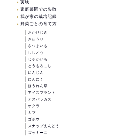
実験
家庭菜園での失敗
我が家の栽培記録
野菜ごとの育て方
おかひじき
きゅうり
さつまいも
ししとう
じゃがいも
とうもろこし
にんじん
にんにく
ほうれん草
アイスプラント
アスパラガス
オクラ
カブ
ゴボウ
スナップえんどう
ズッキーニ