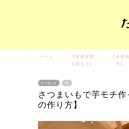
ホーム
【家庭菜園
【水耕
お役立ち】
培】
さつまいも
PR
さつまいもで芋モチ作
の作り方】