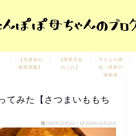
栽
【北海道の
【障害児あ
子どもの病
家庭菜園】
れこれ】
気・障害の
体験談
ってみた【さつまいももち
2020年10月6日
/
2020年10月26日