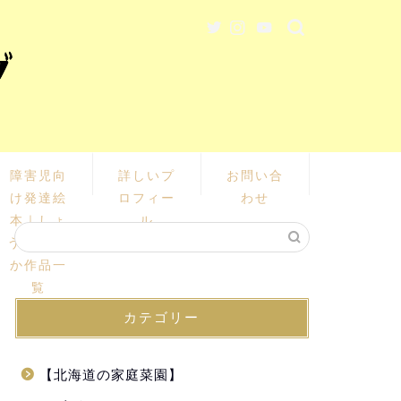
障害児向
詳しいプ
お問い合
け発達絵
ロフィー
わせ
本｜しょ
ル
うじ あい
か作品一
覧
カテゴリー
【北海道の家庭菜園】