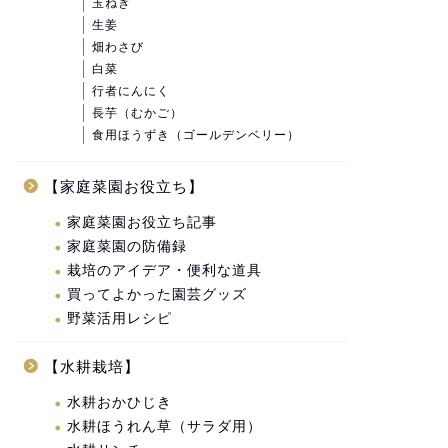
玉ねぎ
生姜
畑わさび
白菜
行者にんにく
長芋（むかご）
食用ほうずき（ゴールデンベリー）
【家庭菜園お役立ち】
家庭菜園お役立ち記事
家庭菜園の防備録
栽培のアイデア・便利な道具
買ってよかった園芸グッズ
野菜活用レシピ
【水耕栽培】
水耕おかひじき
水耕ほうれん草（サラダ用）