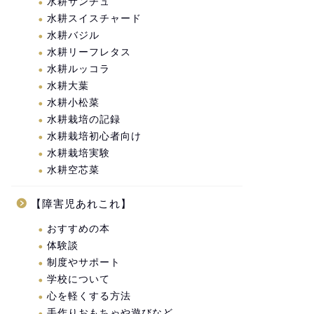
水耕サンチュ
水耕スイスチャード
水耕バジル
水耕リーフレタス
水耕ルッコラ
水耕大葉
水耕小松菜
水耕栽培の記録
水耕栽培初心者向け
水耕栽培実験
水耕空芯菜
【障害児あれこれ】
おすすめの本
体験談
制度やサポート
学校について
心を軽くする方法
手作りおもちゃや遊びなど