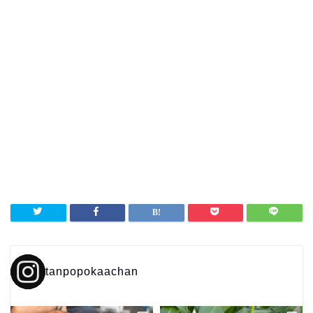
tanpopokaachan