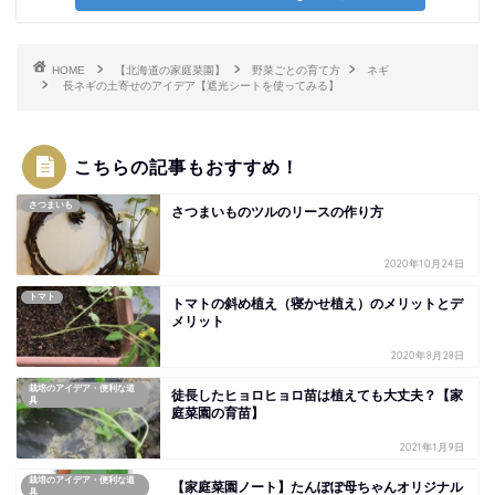
HOME
【北海道の家庭菜園】
野菜ごとの育て方
ネギ
長ネギの土寄せのアイデア【遮光シートを使ってみる】
こちらの記事もおすすめ！
さつまいも
さつまいものツルのリースの作り方
2020年10月24日
トマト
トマトの斜め植え（寝かせ植え）のメリットとデ
メリット
2020年8月28日
栽培のアイデア・便利な道
徒長したヒョロヒョロ苗は植えても大丈夫？【家
具
庭菜園の育苗】
2021年1月9日
栽培のアイデア・便利な道
【家庭菜園ノート】たんぽぽ母ちゃんオリジナル
具