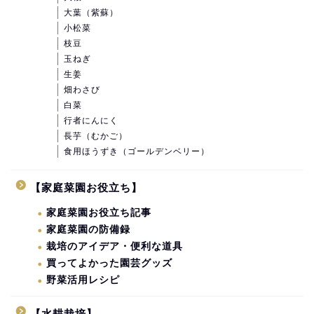
大葉（紫蘇）
小松菜
枝豆
玉ねぎ
生姜
畑わさび
白菜
行者にんにく
長芋（むかご）
食用ほうずき（ゴールデンベリー）
【家庭菜園お役立ち】
家庭菜園お役立ち記事
家庭菜園の防備録
栽培のアイデア・便利な道具
買ってよかった園芸グッズ
野菜活用レシピ
【水耕栽培】