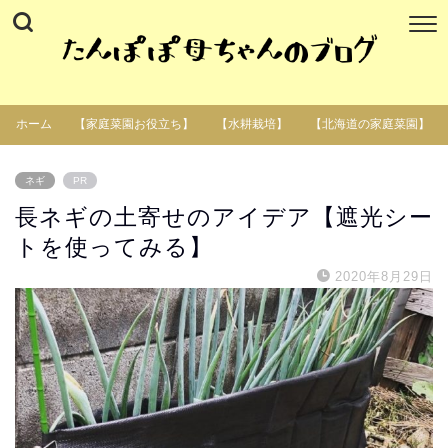
ホーム
【家庭菜園お役立ち】
【水耕栽培】
【北海道の家庭菜園】
ネギ
PR
長ネギの土寄せのアイデア【遮光シー
トを使ってみる】
2020年8月29日