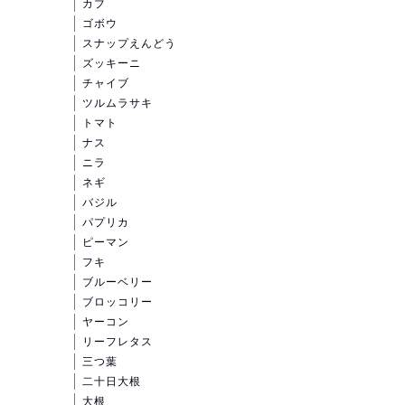
カブ
ゴボウ
スナップえんどう
ズッキーニ
チャイブ
ツルムラサキ
トマト
ナス
ニラ
ネギ
バジル
パプリカ
ピーマン
フキ
ブルーベリー
ブロッコリー
ヤーコン
リーフレタス
三つ葉
二十日大根
大根