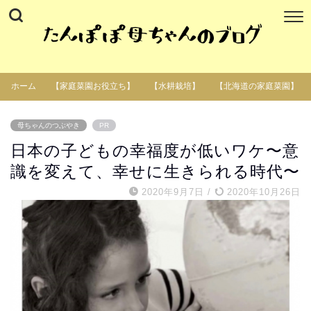
ホーム
【家庭菜園お役立ち】
【水耕栽培】
【北海道の家庭菜園】
母ちゃんのつぶやき
PR
日本の子どもの幸福度が低いワケ〜意
識を変えて、幸せに生きられる時代〜
2020年9月7日
/
2020年10月26日