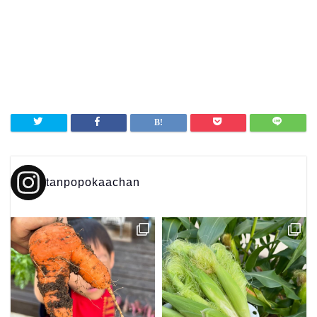
tanpopokaachan