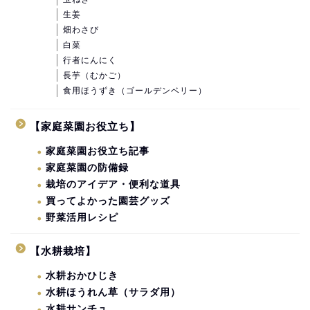
生姜
畑わさび
白菜
行者にんにく
長芋（むかご）
食用ほうずき（ゴールデンベリー）
【家庭菜園お役立ち】
家庭菜園お役立ち記事
家庭菜園の防備録
栽培のアイデア・便利な道具
買ってよかった園芸グッズ
野菜活用レシピ
【水耕栽培】
水耕おかひじき
水耕ほうれん草（サラダ用）
水耕サンチュ