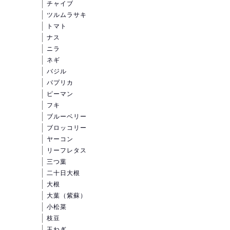
チャイブ
ツルムラサキ
トマト
ナス
ニラ
ネギ
バジル
パプリカ
ピーマン
フキ
ブルーベリー
ブロッコリー
ヤーコン
リーフレタス
三つ葉
二十日大根
大根
大葉（紫蘇）
小松菜
枝豆
玉ねぎ