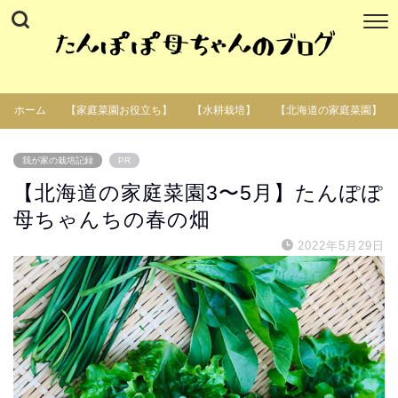
ホーム
【家庭菜園お役立ち】
【水耕栽培】
【北海道の家庭菜園】
我が家の栽培記録
PR
【北海道の家庭菜園3〜5月】たんぽぽ
母ちゃんちの春の畑
2022年5月29日