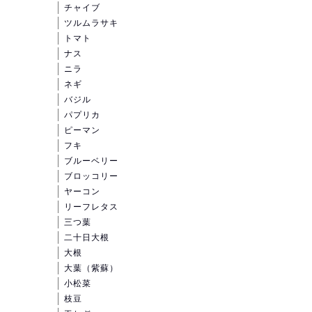
チャイブ
ツルムラサキ
トマト
ナス
ニラ
ネギ
バジル
パプリカ
ピーマン
フキ
ブルーベリー
ブロッコリー
ヤーコン
リーフレタス
三つ葉
二十日大根
大根
大葉（紫蘇）
小松菜
枝豆