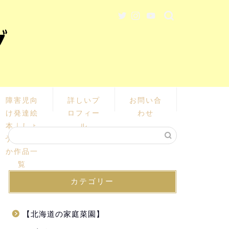
障害児向
詳しいプ
お問い合
け発達絵
ロフィー
わせ
本｜しょ
ル
うじ あい
か作品一
覧
カテゴリー
【北海道の家庭菜園】