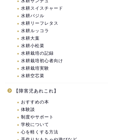
水耕サンチュ
水耕スイスチャード
水耕バジル
水耕リーフレタス
水耕ルッコラ
水耕大葉
水耕小松菜
水耕栽培の記録
水耕栽培初心者向け
水耕栽培実験
水耕空芯菜
【障害児あれこれ】
おすすめの本
体験談
制度やサポート
学校について
心を軽くする方法
手作りおもちゃや遊びなど