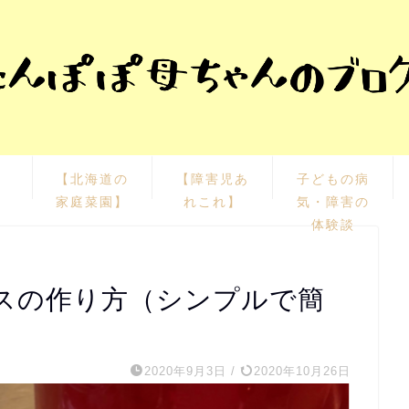
栽
【北海道の
【障害児あ
子どもの病
家庭菜園】
れこれ】
気・障害の
体験談
スの作り方（シンプルで簡
2020年9月3日
/
2020年10月26日