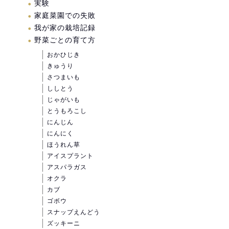
実験
家庭菜園での失敗
我が家の栽培記録
野菜ごとの育て方
おかひじき
きゅうり
さつまいも
ししとう
じゃがいも
とうもろこし
にんじん
にんにく
ほうれん草
アイスプラント
アスパラガス
オクラ
カブ
ゴボウ
スナップえんどう
ズッキーニ