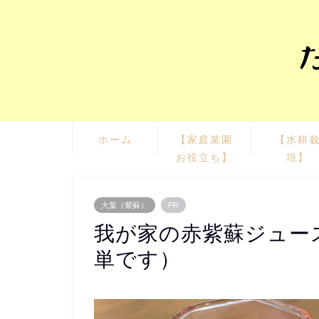
ホーム
【家庭菜園
【水耕
お役立ち】
培】
大葉（紫蘇）
PR
我が家の赤紫蘇ジュー
単です）