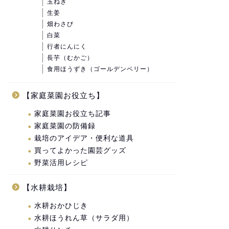
玉ねぎ
生姜
畑わさび
白菜
行者にんにく
長芋（むかご）
食用ほうずき（ゴールデンベリー）
【家庭菜園お役立ち】
家庭菜園お役立ち記事
家庭菜園の防備録
栽培のアイデア・便利な道具
買ってよかった園芸グッズ
野菜活用レシピ
【水耕栽培】
水耕おかひじき
水耕ほうれん草（サラダ用）