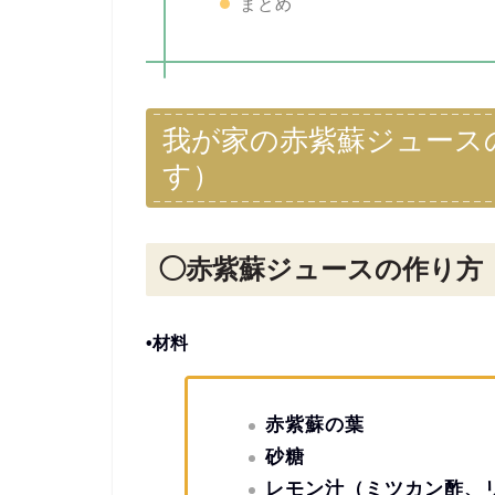
まとめ
我が家の赤紫蘇ジュース
す）
◯赤紫蘇ジュースの作り方
•材料
赤紫蘇の葉
砂糖
レモン汁（ミツカン酢、