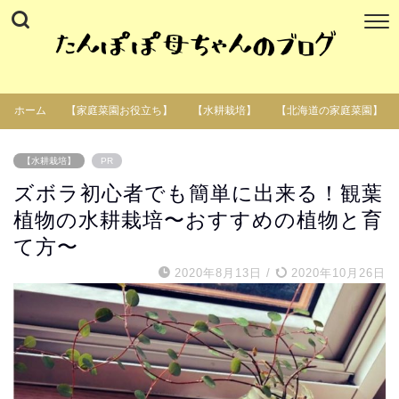
ホーム
【家庭菜園お役立ち】
【水耕栽培】
【北海道の家庭菜園】
【水耕栽培】
PR
ズボラ初心者でも簡単に出来る！観葉
植物の水耕栽培〜おすすめの植物と育
て方〜
2020年8月13日
/
2020年10月26日