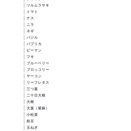
ツルムラサキ
トマト
ナス
ニラ
ネギ
バジル
パプリカ
ピーマン
フキ
ブルーベリー
ブロッコリー
ヤーコン
リーフレタス
三つ葉
二十日大根
大根
大葉（紫蘇）
小松菜
枝豆
玉ねぎ