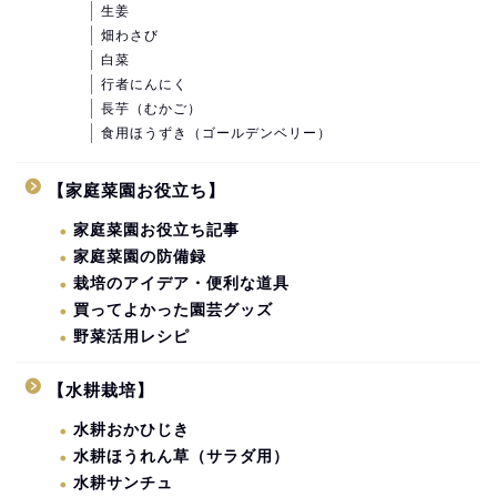
生姜
畑わさび
白菜
行者にんにく
長芋（むかご）
食用ほうずき（ゴールデンベリー）
【家庭菜園お役立ち】
家庭菜園お役立ち記事
家庭菜園の防備録
栽培のアイデア・便利な道具
買ってよかった園芸グッズ
野菜活用レシピ
【水耕栽培】
水耕おかひじき
水耕ほうれん草（サラダ用）
水耕サンチュ