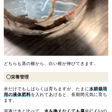
どちらも茎の横から、白い根が伸びてきます。
◯栄養管理
水だけでもしばらくは育ちますが、
たまに
水耕栽培
用の液体肥料
を入れてあげると、
長期間元気に育ち
ます。
溶液は水と比べて、
水を換えなくても腐りにくい
の