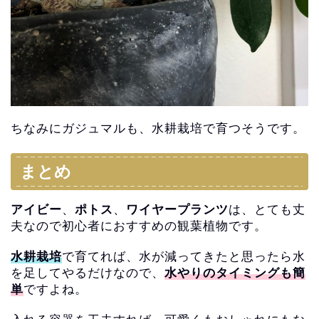
ちなみにガジュマルも、水耕栽培で育つそうです。
まとめ
アイビー
、
ポトス
、
ワイヤープランツ
は、
とても丈
夫なので初心者におすすめの観葉植物です。
水耕栽培
で育てれば、
水が減ってきたと思ったら水
を足してやるだけなので、
水やりのタイミングも簡
単
ですよね。