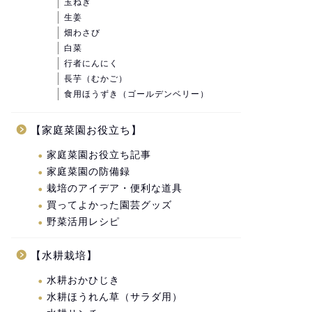
玉ねぎ
生姜
畑わさび
白菜
行者にんにく
長芋（むかご）
食用ほうずき（ゴールデンベリー）
【家庭菜園お役立ち】
家庭菜園お役立ち記事
家庭菜園の防備録
栽培のアイデア・便利な道具
買ってよかった園芸グッズ
野菜活用レシピ
【水耕栽培】
水耕おかひじき
水耕ほうれん草（サラダ用）