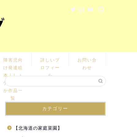
障害児向
詳しいプ
お問い合
け発達絵
ロフィー
わせ
本｜しょ
ル
うじ あい
か作品一
覧
カテゴリー
【北海道の家庭菜園】