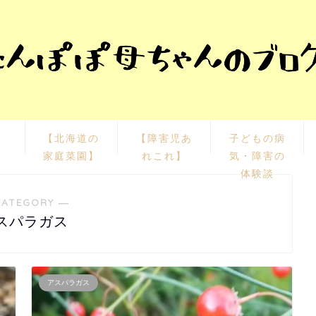
栽
【北海道の
【障害児あ
子どもの病
家庭菜園】
れこれ】
気・障害の
体験談
CATEGORY ―
スパラガス
アスパラガス