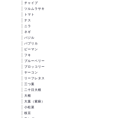
チャイブ
ツルムラサキ
トマト
ナス
ニラ
ネギ
バジル
パプリカ
ピーマン
フキ
ブルーベリー
ブロッコリー
ヤーコン
リーフレタス
三つ葉
二十日大根
大根
大葉（紫蘇）
小松菜
枝豆