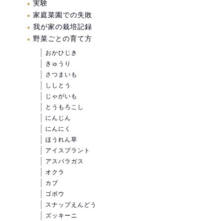
実験
家庭菜園での失敗
我が家の栽培記録
野菜ごとの育て方
おかひじき
きゅうり
さつまいも
ししとう
じゃがいも
とうもろこし
にんじん
にんにく
ほうれん草
アイスプラント
アスパラガス
オクラ
カブ
ゴボウ
スナップえんどう
ズッキーニ