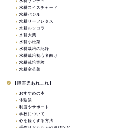
水耕サンチュ
水耕スイスチャード
水耕バジル
水耕リーフレタス
水耕ルッコラ
水耕大葉
水耕小松菜
水耕栽培の記録
水耕栽培初心者向け
水耕栽培実験
水耕空芯菜
【障害児あれこれ】
おすすめの本
体験談
制度やサポート
学校について
心を軽くする方法
手作りおもちゃや遊びなど