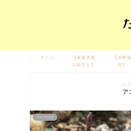
ホーム
【家庭菜園
【水耕
お役立ち】
培】
― 
ア
アスパラガス