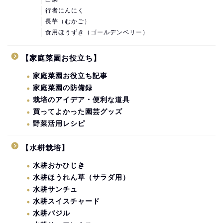
行者にんにく
長芋（むかご）
食用ほうずき（ゴールデンベリー）
【家庭菜園お役立ち】
家庭菜園お役立ち記事
家庭菜園の防備録
栽培のアイデア・便利な道具
買ってよかった園芸グッズ
野菜活用レシピ
【水耕栽培】
水耕おかひじき
水耕ほうれん草（サラダ用）
水耕サンチュ
水耕スイスチャード
水耕バジル