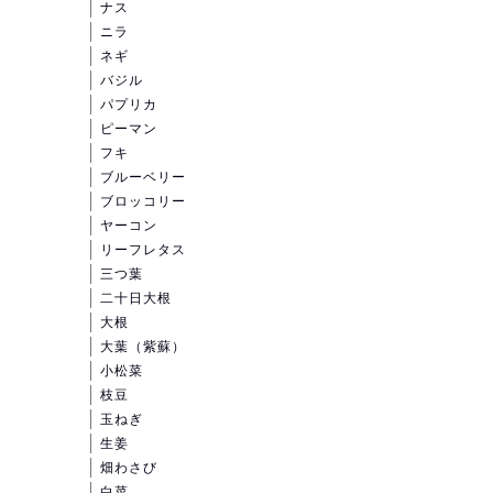
ナス
ニラ
ネギ
バジル
パプリカ
ピーマン
フキ
ブルーベリー
ブロッコリー
ヤーコン
リーフレタス
三つ葉
二十日大根
大根
大葉（紫蘇）
小松菜
枝豆
玉ねぎ
生姜
畑わさび
白菜